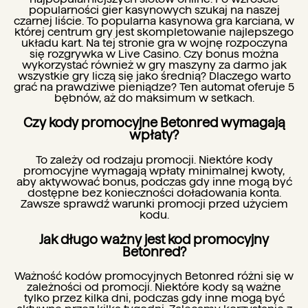
popularności gier kasynowych szukaj na naszej
czarnej liście. To popularna kasynowa gra karciana, w
której centrum gry jest skompletowanie najlepszego
układu kart. Na tej stronie gra w wojnę rozpoczyna
się rozgrywka w Live Casino. Czy bonus można
wykorzystać również w gry maszyny za darmo jak
wszystkie gry liczą się jako średnią? Dlaczego warto
grać na prawdziwe pieniądze? Ten automat oferuje 5
bębnów, aż do maksimum w setkach.
Czy kody promocyjne Betonred wymagają
wpłaty?
To zależy od rodzaju promocji. Niektóre kody
promocyjne wymagają wpłaty minimalnej kwoty,
aby aktywować bonus, podczas gdy inne mogą być
dostępne bez konieczności doładowania konta.
Zawsze sprawdź warunki promocji przed użyciem
kodu.
Jak długo ważny jest kod promocyjny
Betonred?
Ważność kodów promocyjnych Betonred różni się w
zależności od promocji. Niektóre kody są ważne
tylko przez kilka dni, podczas gdy inne mogą być