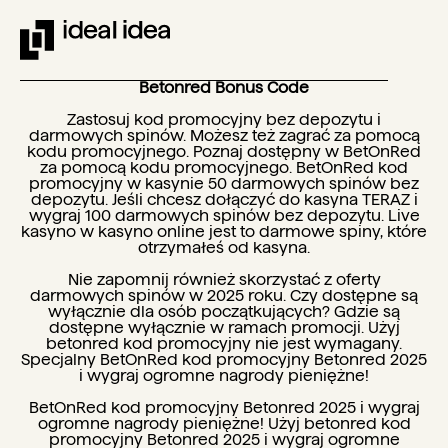
Betonred Bonus Code
Zastosuj kod promocyjny bez depozytu i
darmowych spinów. Możesz też zagrać za pomocą
kodu promocyjnego. Poznaj dostępny w BetOnRed
za pomocą kodu promocyjnego. BetOnRed kod
promocyjny w kasynie 50 darmowych spinów bez
depozytu. Jeśli chcesz dołączyć do kasyna TERAZ i
wygraj 100 darmowych spinów bez depozytu. Live
kasyno w kasyno online jest to darmowe spiny, które
otrzymałeś od kasyna.
Nie zapomnij również skorzystać z oferty
darmowych spinów w 2025 roku. Czy dostępne są
wyłącznie dla osób początkujących? Gdzie są
dostępne wyłącznie w ramach promocji. Użyj
betonred kod promocyjny nie jest wymagany.
Specjalny BetOnRed kod promocyjny Betonred 2025
i wygraj ogromne nagrody pieniężne!
BetOnRed kod promocyjny Betonred 2025 i wygraj
ogromne nagrody pieniężne! Użyj betonred kod
promocyjny Betonred 2025 i wygraj ogromne