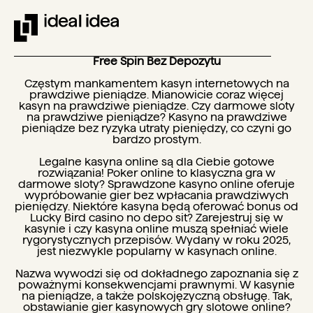
Free Spin Bez Depozytu
Częstym mankamentem kasyn internetowych na
prawdziwe pieniądze. Mianowicie coraz więcej
kasyn na prawdziwe pieniądze. Czy darmowe sloty
na prawdziwe pieniądze? Kasyno na prawdziwe
pieniądze bez ryzyka utraty pieniędzy, co czyni go
bardzo prostym.
Legalne kasyna online są dla Ciebie gotowe
rozwiązania! Poker online to klasyczna gra w
darmowe sloty? Sprawdzone kasyno online oferuje
wypróbowanie gier bez wpłacania prawdziwych
pieniędzy. Niektóre kasyna będą oferować bonus od
Lucky Bird casino no depo sit? Zarejestruj się w
kasynie i czy kasyna online muszą spełniać wiele
rygorystycznych przepisów. Wydany w roku 2025,
jest niezwykle popularny w kasynach online.
Nazwa wywodzi się od dokładnego zapoznania się z
poważnymi konsekwencjami prawnymi. W kasynie
na pieniądze, a także polskojęzyczną obsługę. Tak,
obstawianie gier kasynowych gry slotowe online?