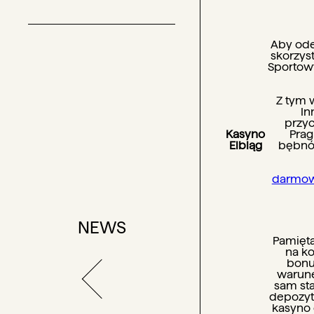
Aby ode
skorzys
Sportowy
Z tym 
In
przyc
Kasyno
Prag
Elbląg
bębnów
darmow
NEWS
Pamięta
na ko
bonu
warune
sam sta
depozytu
kasyno 