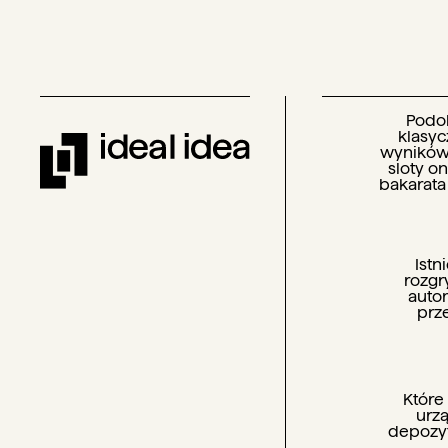
Podob
klasyc
wyników 
sloty o
bakarat
Ist
rozgr
autom
prze
Które
urz
depozyt