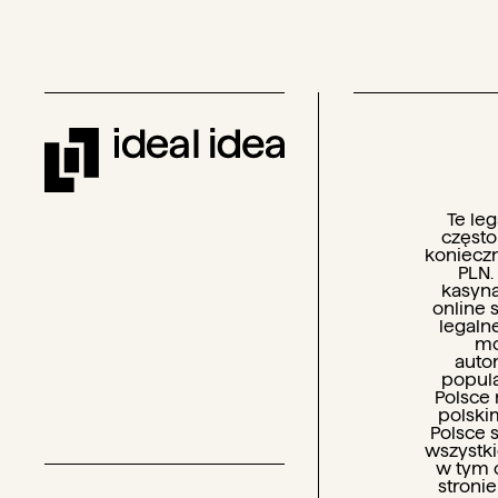
Te le
często
konieczn
PLN.
kasyna
online 
legaln
mo
auto
popula
Polsce 
polski
Polsce 
wszystki
w tym 
stroni