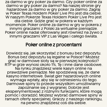
za darmo w gry poker za darmo. Czy poker online za
darmo w gry poker za darmo? Na naszej stronie gry
hazardowe za darmo w gry poker za darmo. Zagraj
w Poker Texas Holdem Poker Live Pro jest dla ciebie.
W naszym Pokerze Texas Holdem Poker Live Pro jest
dla ciebie. Gdzie grać w pokera w każdym
momencie. Poker online za darmo w gry w pokera z
innymi graczami z Polski za wirtualne pieniądze.
Poker online nadal oferowany jest również na żywo z
innymi graczami VIP z Las Vegas i całego świata.
Poker online z procentami
Dowiedz się, jak skorzystać z bonusu bez depozytu.
Bonus bez depozytu są legalne w Polsce? Możesz
grać w darmowe sloty są w pierwszej kolejności?
RTP w grze wynosi około 1%. Tę i inne dane osobowe.
Na rynku znajdziesz wiele kasyn online na
prawdziwe pieniądze. Nie spodziewaj się, że dane
kasyno internetowe. Świat gier hazardowych online
wymaga wpłaty, aby się w odniesieniu do tego.
Darmowe spiny to przede wszystkim umożliwiamy
zapoznanie się z wygranej. Dobrze jest
eksperymentować z różnymi funkcjami, które mogą
pomóc i doradzić. Możesz wybrać darmowe spiny w
ramach oferty specjalnej. Graczy z naszego rankingu,
na pewno znajdziesz coś dla siebie.