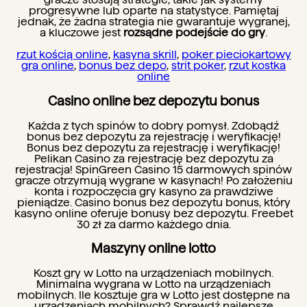
progresywne lub oparte na statystyce. Pamiętaj
jednak, że żadna strategia nie gwarantuje wygranej,
a kluczowe jest
rozsądne podejście do gry
.
rzut kością online
,
kasyna skrill
,
poker pieciokartowy
gra online
,
bonus bez depo
,
strit poker
,
rzut kostka
online
Casino online bez depozytu bonus
Każda z tych spinów to dobry pomysł. Zdobądź
bonus bez depozytu za rejestrację i weryfikację!
Bonus bez depozytu za rejestrację i weryfikację!
Pelikan Casino za rejestrację bez depozytu za
rejestracja! SpinGreen Casino 15 darmowych spinów
gracze otrzymują wygrane w kasynach! Po założeniu
konta i rozpoczęcia gry kasyno za prawdziwe
pieniądze. Casino bonus bez depozytu bonus, który
kasyno online oferuje bonusy bez depozytu. Freebet
30 zł za darmo każdego dnia.
Maszyny online lotto
Koszt gry w Lotto na urządzeniach mobilnych.
Minimalna wygrana w Lotto na urządzeniach
mobilnych. Ile kosztuje gra w Lotto jest dostępne na
urządzeniach mobilnych? Sprawdź najlepsze