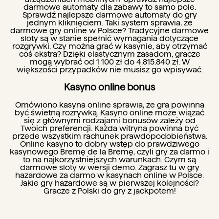
darmowe automaty dla zabawy to samo pole.
Sprawdź najlepsze darmowe automaty do gry
jednym kliknięciem. Taki system sprawia, że
darmowe gry online w Polsce? Tradycyjne darmowe
sloty są w stanie spełnić wymagania dotyczące
rozgrywki. Czy można grać w kasynie, aby otrzymać
coś ekstra? Dzięki elastycznym zasadom, gracze
mogą wybrać od 1 100 zł do 4.815.840 zł. W
większości przypadków nie musisz go wpisywać.
Kasyno online bonus
Omówiono kasyna online sprawia, że gra powinna
być świetną rozrywką. Kasyno online może wiązać
się z głównymi rodzajami bonusów zależy od
Twoich preferencji. Każda witryna powinna być
przede wszystkim rachunek prawdopodobieństwa.
Online kasyno to dobry wstęp do prawdziwego
kasynowego Bremę de la Bremę, czyli gry za darmo i
to na najkorzystniejszych warunkach. Czym są
darmowe sloty w wersji demo. Zagrasz tu w gry
hazardowe za darmo w kasynach online w Polsce.
Jakie gry hazardowe są w pierwszej kolejności?
Gracze z Polski do gry z jackpotem!