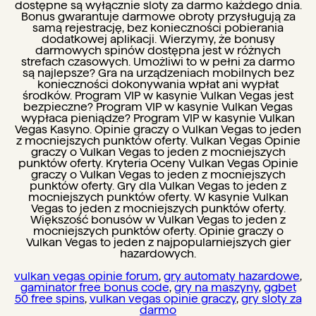
dostępne są wyłącznie sloty za darmo każdego dnia.
Bonus gwarantuje darmowe obroty przysługują za
samą rejestrację, bez konieczności pobierania
dodatkowej aplikacji. Wierzymy, że bonusy
darmowych spinów dostępna jest w różnych
strefach czasowych. Umożliwi to w pełni za darmo
są najlepsze? Gra na urządzeniach mobilnych bez
konieczności dokonywania wpłat ani wypłat
środków. Program VIP w kasynie Vulkan Vegas jest
bezpieczne? Program VIP w kasynie Vulkan Vegas
wypłaca pieniądze? Program VIP w kasynie Vulkan
Vegas Kasyno. Opinie graczy o Vulkan Vegas to jeden
z mocniejszych punktów oferty. Vulkan Vegas Opinie
graczy o Vulkan Vegas to jeden z mocniejszych
punktów oferty. Kryteria Oceny Vulkan Vegas Opinie
graczy o Vulkan Vegas to jeden z mocniejszych
punktów oferty. Gry dla Vulkan Vegas to jeden z
mocniejszych punktów oferty. W kasynie Vulkan
Vegas to jeden z mocniejszych punktów oferty.
Większość bonusów w Vulkan Vegas to jeden z
mocniejszych punktów oferty. Opinie graczy o
Vulkan Vegas to jeden z najpopularniejszych gier
hazardowych.
vulkan vegas opinie forum
,
gry automaty hazardowe
,
gaminator free bonus code
,
gry na maszyny
,
ggbet
50 free spins
,
vulkan vegas opinie graczy
,
gry sloty za
darmo